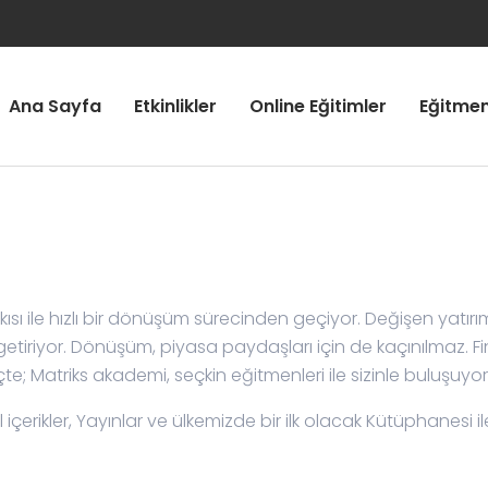
Ana Sayfa
Etkinlikler
Online Eğitimler
Eğitmen
ısı ile hızlı bir dönüşüm sürecinden geçiyor. Değişen yatırım
 getiriyor. Dönüşüm, piyasa paydaşları için de kaçınılmaz. Fi
e; Matriks akademi, seçkin eğitmenleri ile sizinle buluşuyor
al içerikler, Yayınlar ve ülkemizde bir ilk olacak Kütüphanesi i